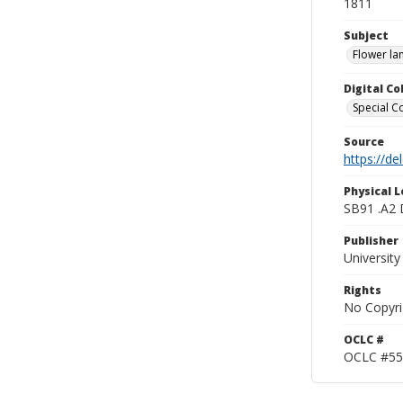
1811
Subject
Flower la
Digital C
Special Co
Source
https://d
Physical L
SB91 .A2
Publisher
Universit
Rights
No Copyri
OCLC #
OCLC #55