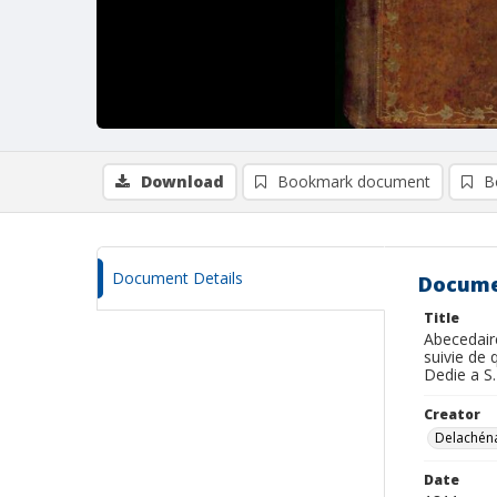
Download
Bookmark document
B
Document Details
Docume
Title
Abecedaire
suivie de 
Dedie a S.
Creator
Delachéna
Date