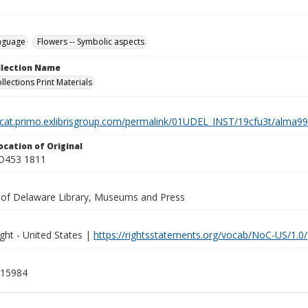
nguage
Flowers -- Symbolic aspects
ollection Name
llections Print Materials
elcat.primo.exlibrisgroup.com/permalink/01UDEL_INST/19cfu3t/alm
ocation of Original
 D453 1811
y of Delaware Library, Museums and Press
ght - United States |
https://rightsstatements.org/vocab/NoC-US/1.0/
15984