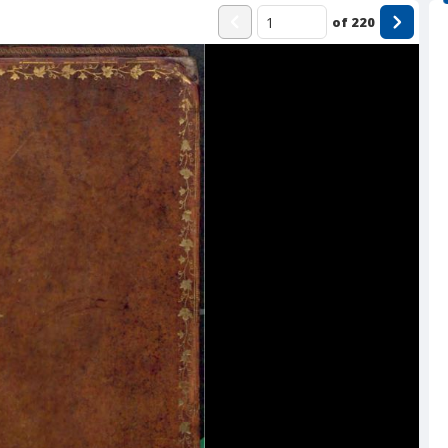
of
220