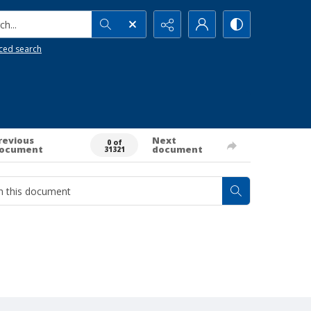
h...
ced search
revious
Next
0 of
ocument
document
31321