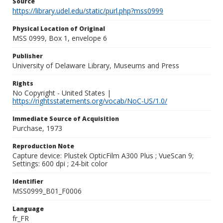
Source
https://library.udel.edu/static/purl.php?mss0999
Physical Location of Original
MSS 0999, Box 1, envelope 6
Publisher
University of Delaware Library, Museums and Press
Rights
No Copyright - United States |
https://rightsstatements.org/vocab/NoC-US/1.0/
Immediate Source of Acquisition
Purchase, 1973
Reproduction Note
Capture device: Plustek OpticFilm A300 Plus ; VueScan 9;
Settings: 600 dpi ; 24-bit color
Identifier
MSS0999_B01_F0006
Language
fr_FR