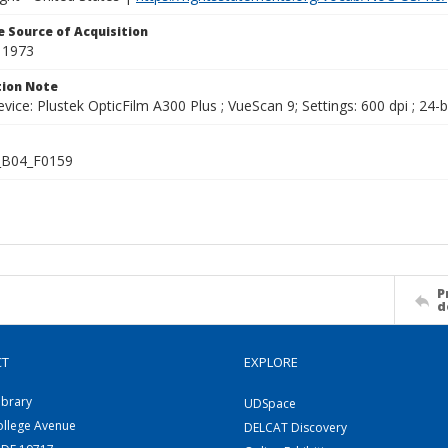
 Source of Acquisition
 1973
ion Note
vice: Plustek OpticFilm A300 Plus ; VueScan 9; Settings: 600 dpi ; 24-b
B04_F0159
P
d
CT
EXPLORE
ibrary
UDSpace
ollege Avenue
DELCAT Discovery