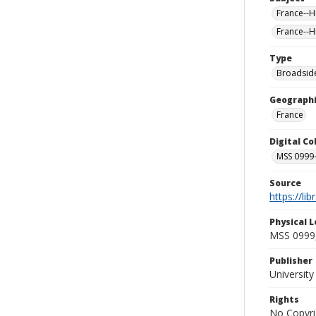
France--H
France--H
Type
Broadside
Geographi
France
Digital C
MSS 0999-
Source
https://li
Physical L
MSS 0999,
Publisher
Universit
Rights
No Copyri