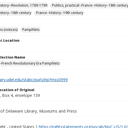
istory--Revolution, 1789-1799
Politics, practical--France--History--18th centur
istory--18th century
France--History--19th century
s (notices)
Pamphlets
c Location
ollection Name
-French Revolutionary Era Pamphlets
brary.udel.edu/static/purl.php?mss0999
ocation of Original
 Box 4, envelope 159
y of Delaware Library, Museums and Press
ght - United States |
https://rightsstatements.org/vocab/NoC-US/1.0/