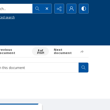
h...
ced search
revious
Next
0 of
ocument
document
31321