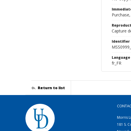
Immediate
Purchase,
Reproduct
Capture de
Identifier
MSS0999_
Language
fr_FR
Return to list
CONTA
Morris L
181 S. C