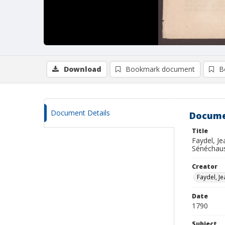
Download
Bookmark document
B
Document Details
Docume
Title
Faydel, Je
Sénéchaus
Creator
Faydel, Je
Date
1790
Subject