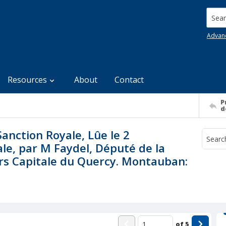
Searc
Advan
Resources
About
Contact
P
d
Sanction Royale, Lûe le 2
le, par M Faydel, Député de la
rs Capitale du Quercy. Montauban:
of
5