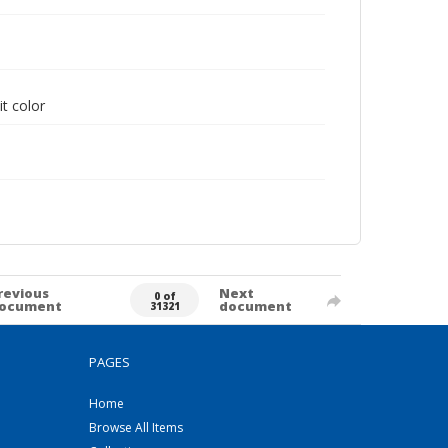
it color
revious
Next
0 of
ocument
document
31321
PAGES
Home
Browse All Items