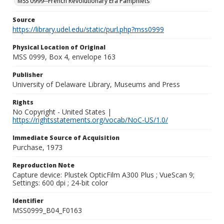
MSS 0999--French Revolutionary Era Pamphlets
Source
https://library.udel.edu/static/purl.php?mss0999
Physical Location of Original
MSS 0999, Box 4, envelope 163
Publisher
University of Delaware Library, Museums and Press
Rights
No Copyright - United States |
https://rightsstatements.org/vocab/NoC-US/1.0/
Immediate Source of Acquisition
Purchase, 1973
Reproduction Note
Capture device: Plustek OpticFilm A300 Plus ; VueScan 9;
Settings: 600 dpi ; 24-bit color
Identifier
MSS0999_B04_F0163