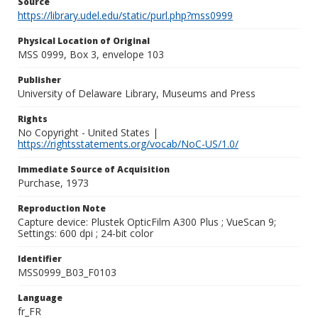
Source
https://library.udel.edu/static/purl.php?mss0999
Physical Location of Original
MSS 0999, Box 3, envelope 103
Publisher
University of Delaware Library, Museums and Press
Rights
No Copyright - United States |
https://rightsstatements.org/vocab/NoC-US/1.0/
Immediate Source of Acquisition
Purchase, 1973
Reproduction Note
Capture device: Plustek OpticFilm A300 Plus ; VueScan 9;
Settings: 600 dpi ; 24-bit color
Identifier
MSS0999_B03_F0103
Language
fr_FR