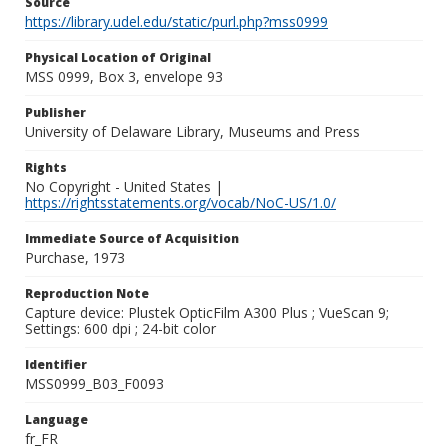
Source
https://library.udel.edu/static/purl.php?mss0999
Physical Location of Original
MSS 0999, Box 3, envelope 93
Publisher
University of Delaware Library, Museums and Press
Rights
No Copyright - United States |
https://rightsstatements.org/vocab/NoC-US/1.0/
Immediate Source of Acquisition
Purchase, 1973
Reproduction Note
Capture device: Plustek OpticFilm A300 Plus ; VueScan 9;
Settings: 600 dpi ; 24-bit color
Identifier
MSS0999_B03_F0093
Language
fr_FR